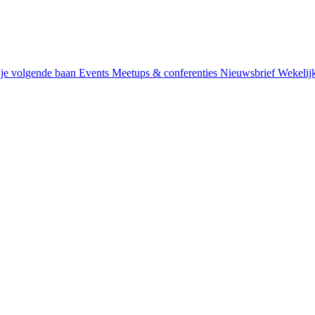
je volgende baan
Events
Meetups & conferenties
Nieuwsbrief
Wekelij