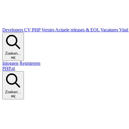
Developers
CV
PHP Versies
Actuele releases & EOL
Vacatures
Vind 
Zoeken...
⌘K
Inloggen
Registreren
PHP
.nl
Zoeken...
⌘K