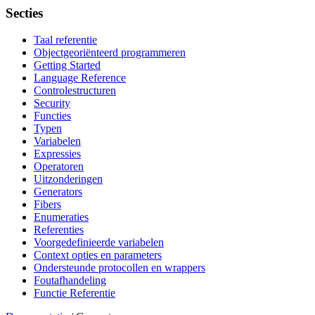
Secties
Taal referentie
Objectgeoriënteerd programmeren
Getting Started
Language Reference
Controlestructuren
Security
Functies
Typen
Variabelen
Expressies
Operatoren
Uitzonderingen
Generators
Fibers
Enumeraties
Referenties
Voorgedefinieerde variabelen
Context opties en parameters
Ondersteunde protocollen en wrappers
Foutafhandeling
Functie Referentie