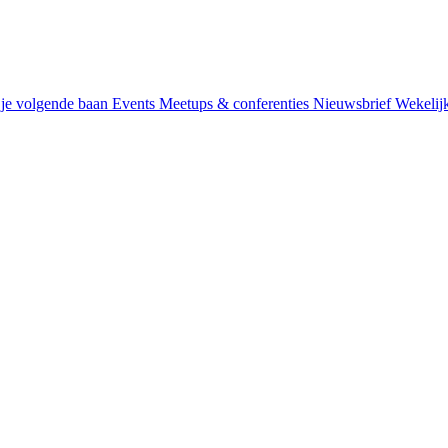
je volgende baan
Events
Meetups & conferenties
Nieuwsbrief
Wekelij