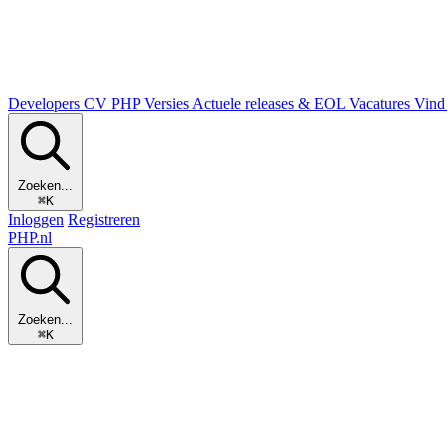
Developers
CV
PHP Versies
Actuele releases & EOL
Vacatures
Vind 
Zoeken...
⌘K
Inloggen
Registreren
PHP
.nl
Zoeken...
⌘K