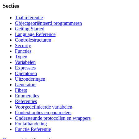
Secties
Taal referentie
Objectgeoriënteerd programmeren
Getting Started
Language Reference
Controlestructuren
Security
Functies
Typen
Variabelen
Expressies
Operatoren
Uitzonderingen
Generators
Fibers
Enumeraties
Referenties
Voorgedefinieerde variabelen
Context opties en parameters
Ondersteunde protocollen en wrappers
Foutafhandeling
Functie Referentie