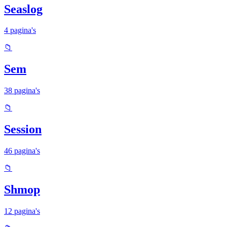
Seaslog
4 pagina's
📁
Sem
38 pagina's
📁
Session
46 pagina's
📁
Shmop
12 pagina's