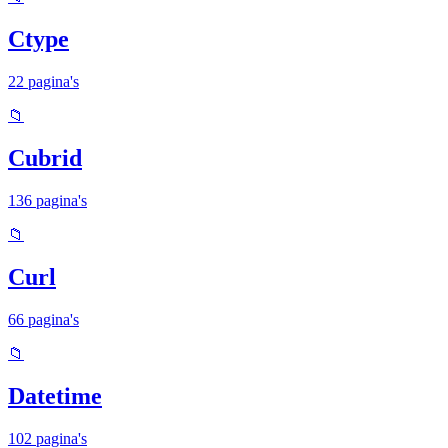
Ctype
22 pagina's
📁
Cubrid
136 pagina's
📁
Curl
66 pagina's
📁
Datetime
102 pagina's