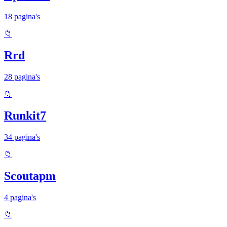
18 pagina's
📁
Rrd
28 pagina's
📁
Runkit7
34 pagina's
📁
Scoutapm
4 pagina's
📁