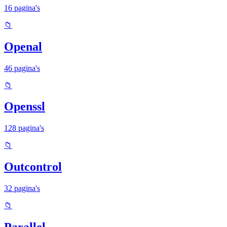
16 pagina's
📁
Openal
46 pagina's
📁
Openssl
128 pagina's
📁
Outcontrol
32 pagina's
📁