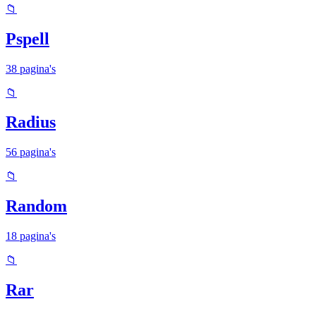
📁
Pspell
38 pagina's
📁
Radius
56 pagina's
📁
Random
18 pagina's
📁
Rar