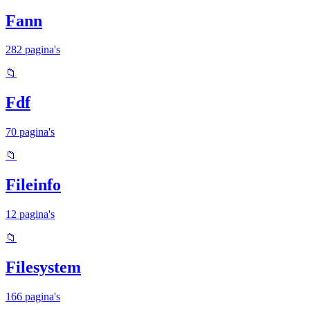
Fann
282 pagina's
📁
Fdf
70 pagina's
📁
Fileinfo
12 pagina's
📁
Filesystem
166 pagina's