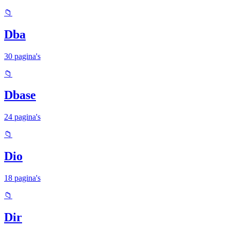
📁
Dba
30 pagina's
📁
Dbase
24 pagina's
📁
Dio
18 pagina's
📁
Dir