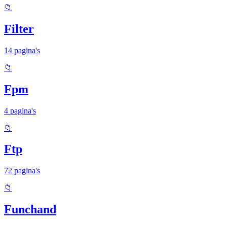
📁
Filter
14 pagina's
📁
Fpm
4 pagina's
📁
Ftp
72 pagina's
📁
Funchand