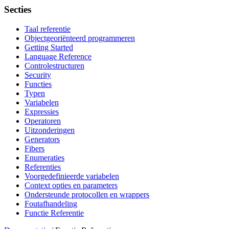
Secties
Taal referentie
Objectgeoriënteerd programmeren
Getting Started
Language Reference
Controlestructuren
Security
Functies
Typen
Variabelen
Expressies
Operatoren
Uitzonderingen
Generators
Fibers
Enumeraties
Referenties
Voorgedefinieerde variabelen
Context opties en parameters
Ondersteunde protocollen en wrappers
Foutafhandeling
Functie Referentie