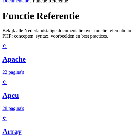
Documentatie
/
Functie Referentie
Functie Referentie
Bekijk alle Nederlandstalige documentatie over functie referentie in
PHP: concepten, syntax, voorbeelden en best practices.
📁
Apache
22 pagina's
📁
Apcu
28 pagina's
📁
Array