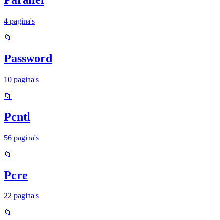
Parallel
4 pagina's
📁
Password
10 pagina's
📁
Pcntl
56 pagina's
📁
Pcre
22 pagina's
📁