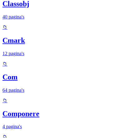
Classobj
40 pagina's
📁
Cmark
12 pagina's
📁
Com
64 pagina's
📁
Componere
4 pagina's
📁