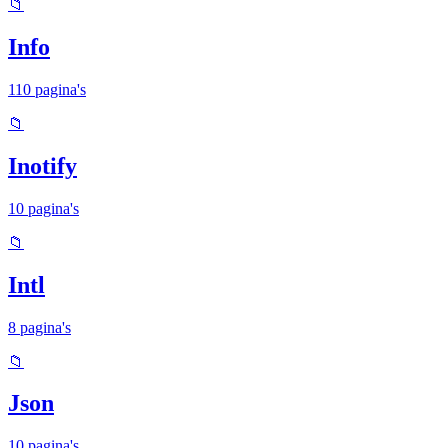
📁
Info
110 pagina's
📁
Inotify
10 pagina's
📁
Intl
8 pagina's
📁
Json
10 pagina's