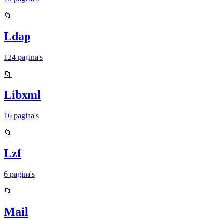
📁
Ldap
124 pagina's
📁
Libxml
16 pagina's
📁
Lzf
6 pagina's
📁
Mail