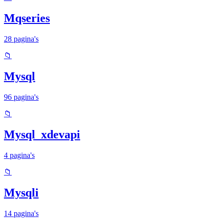
Mqseries
28 pagina's
📁
Mysql
96 pagina's
📁
Mysql_xdevapi
4 pagina's
📁
Mysqli
14 pagina's