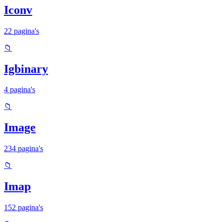
Iconv
22 pagina's
📁
Igbinary
4 pagina's
📁
Image
234 pagina's
📁
Imap
152 pagina's