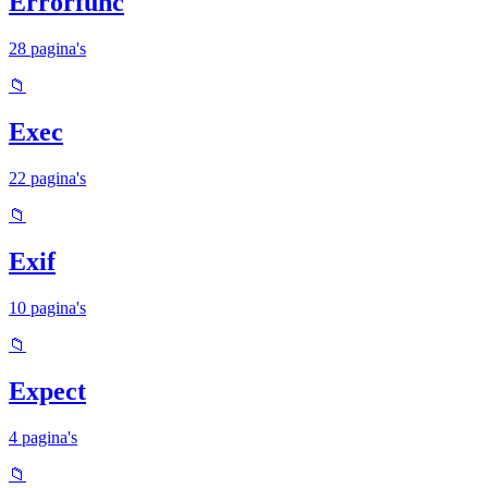
Errorfunc
28 pagina's
📁
Exec
22 pagina's
📁
Exif
10 pagina's
📁
Expect
4 pagina's
📁