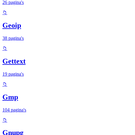
26 pagina's
📁
Geoip
38 pagina's
📁
Gettext
19 pagina's
📁
Gmp
104 pagina's
📁
Gnupg