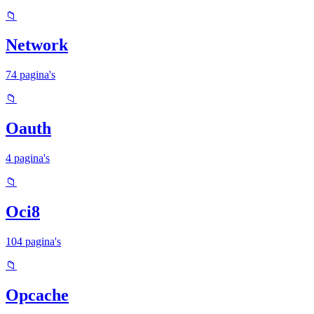
📁
Network
74 pagina's
📁
Oauth
4 pagina's
📁
Oci8
104 pagina's
📁
Opcache