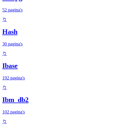
52 pagina's
📁
Hash
30 pagina's
📁
Ibase
192 pagina's
📁
Ibm_db2
102 pagina's
📁