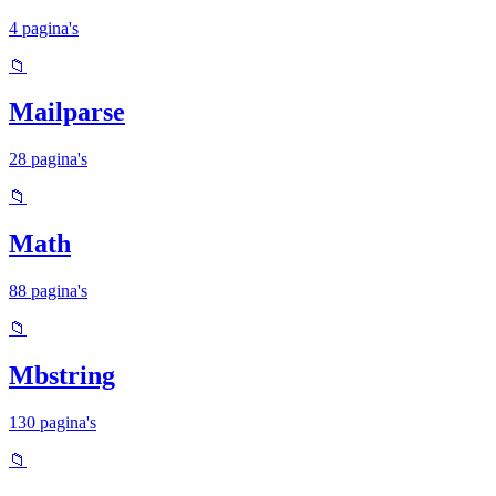
4 pagina's
📁
Mailparse
28 pagina's
📁
Math
88 pagina's
📁
Mbstring
130 pagina's
📁