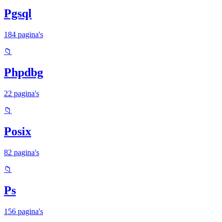
Pgsql
184 pagina's
📁
Phpdbg
22 pagina's
📁
Posix
82 pagina's
📁
Ps
156 pagina's