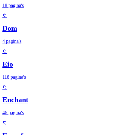
18 pagina's
📁
Dom
4 pagina's
📁
Eio
118 pagina's
📁
Enchant
46 pagina's
📁