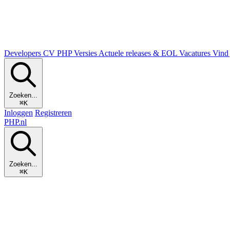
Developers
CV
PHP Versies
Actuele releases & EOL
Vacatures
Vind 
Zoeken...
⌘K
Inloggen
Registreren
PHP
.nl
Zoeken...
⌘K