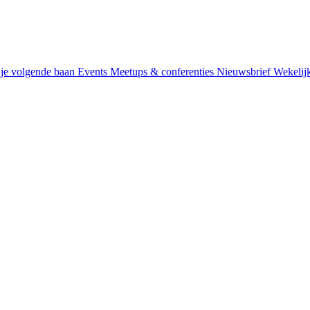
je volgende baan
Events
Meetups & conferenties
Nieuwsbrief
Wekelij