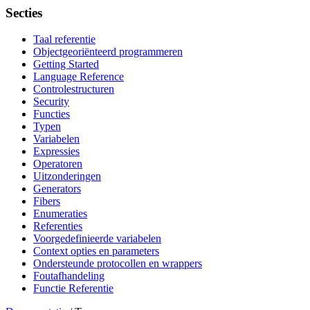
Secties
Taal referentie
Objectgeoriënteerd programmeren
Getting Started
Language Reference
Controlestructuren
Security
Functies
Typen
Variabelen
Expressies
Operatoren
Uitzonderingen
Generators
Fibers
Enumeraties
Referenties
Voorgedefinieerde variabelen
Context opties en parameters
Ondersteunde protocollen en wrappers
Foutafhandeling
Functie Referentie