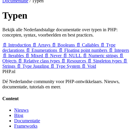
Documentatie
/
Typen
Typen
Bekijk alle Nederlandstalige documentatie over typen in PHP:
concepten, syntax, voorbeelden en best practices.
📄
Introduction
📄
Arrays
📄
Booleans
📄
Callables
📄
Type
declarations
📄
Enumerations
📄
Floating point numbers
📄
Integers
📄
Iterables
📄
Mixed
📄
Never
📄
NULL
📄
Numeric strings
📄
Objects
📄
Relative class types
📄
Resources
📄
Singleton types
📄
Strings
📄
Type Juggling
📄
Type System
📄
Void
PHP
.nl
Dé Nederlandse community voor PHP-ontwikkelaars. Nieuws,
documentatie, tutorials en meer.
Content
Nieuws
Blog
Documentatie
Frameworks