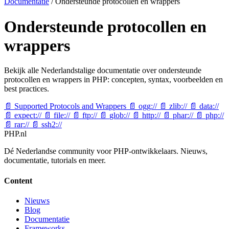
Documentatie
/
Ondersteunde protocollen en wrappers
Ondersteunde protocollen en
wrappers
Bekijk alle Nederlandstalige documentatie over ondersteunde
protocollen en wrappers in PHP: concepten, syntax, voorbeelden en
best practices.
📄
Supported Protocols and Wrappers
📄
ogg://
📄
zlib://
📄
data://
📄
expect://
📄
file://
📄
ftp://
📄
glob://
📄
http://
📄
phar://
📄
php://
📄
rar://
📄
ssh2://
PHP
.nl
Dé Nederlandse community voor PHP-ontwikkelaars. Nieuws,
documentatie, tutorials en meer.
Content
Nieuws
Blog
Documentatie
Frameworks