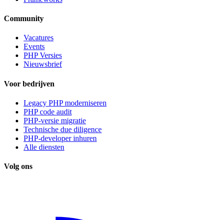
Community
Vacatures
Events
PHP Versies
Nieuwsbrief
Voor bedrijven
Legacy PHP moderniseren
PHP code audit
PHP-versie migratie
Technische due diligence
PHP-developer inhuren
Alle diensten
Volg ons