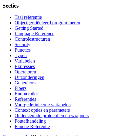
Secties
Taal referentie
Objectgeoriënteerd programmeren
Getting Started
Language Reference
Controlestructuren
Security
Functies
Typen
Variabelen
Expressies
Operatoren
Uitzonderingen
Generators
Fibers
Enumeraties
Referenties
Voorgedefinieerde variabelen
Context opties en parameters
Ondersteunde protocollen en wrappers
Foutafhandeling
Functie Referentie