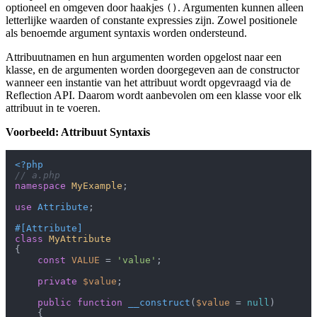
optioneel en omgeven door haakjes
. Argumenten kunnen alleen
()
letterlijke waarden of constante expressies zijn. Zowel positionele
als benoemde argument syntaxis worden ondersteund.
Attribuutnamen en hun argumenten worden opgelost naar een
klasse, en de argumenten worden doorgegeven aan de constructor
wanneer een instantie van het attribuut wordt opgevraagd via de
Reflection API. Daarom wordt aanbevolen om een klasse voor elk
attribuut in te voeren.
Voorbeeld: Attribuut Syntaxis
<?php
// a.php
namespace
MyExample
;

use
Attribute
;

#[Attribute
]
class
MyAttribute
{

const
VALUE
 = 
'value'
;

private
$value
;

public
function
__construct
(
$value
 = 
null
)

{
