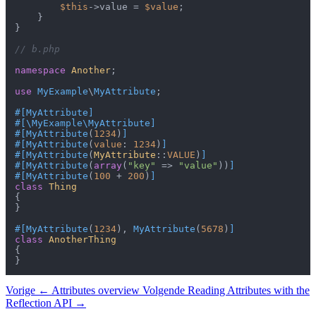
$this
->value = 
$value
;

    }

}

// b.php
namespace
Another
;

use
MyExample
\
MyAttribute
;

#[MyAttribute
]
#[\MyExample\MyAttribute
]
#[MyAttribute
(
1234
)
]
#[MyAttribute
(
value
: 
1234
)
]
#[MyAttribute
(
MyAttribute
::
VALUE
)
]
#[MyAttribute
(
array
(
"key"
 => 
"value"
))
]
#[MyAttribute
(
100
 + 
200
)
]
class
Thing
{

}

#[MyAttribute
(
1234
), 
MyAttribute
(
5678
)
]
class
AnotherThing
{

Vorige
← Attributes overview
Volgende
Reading Attributes with the
Reflection API →