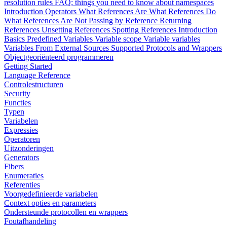
resolution rules
FAQ: things you need to know about namespaces
Introduction
Operators
What References Are
What References Do
What References Are Not
Passing by Reference
Returning
References
Unsetting References
Spotting References
Introduction
Basics
Predefined Variables
Variable scope
Variable variables
Variables From External Sources
Supported Protocols and Wrappers
Objectgeoriënteerd programmeren
Getting Started
Language Reference
Controlestructuren
Security
Functies
Typen
Variabelen
Expressies
Operatoren
Uitzonderingen
Generators
Fibers
Enumeraties
Referenties
Voorgedefinieerde variabelen
Context opties en parameters
Ondersteunde protocollen en wrappers
Foutafhandeling