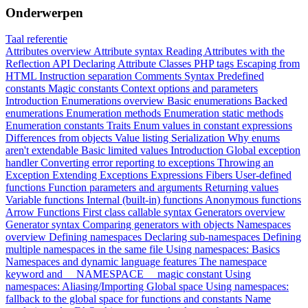
Onderwerpen
Taal referentie
Attributes overview
Attribute syntax
Reading Attributes with the
Reflection API
Declaring Attribute Classes
PHP tags
Escaping from
HTML
Instruction separation
Comments
Syntax
Predefined
constants
Magic constants
Context options and parameters
Introduction
Enumerations overview
Basic enumerations
Backed
enumerations
Enumeration methods
Enumeration static methods
Enumeration constants
Traits
Enum values in constant expressions
Differences from objects
Value listing
Serialization
Why enums
aren't extendable
Basic limited values
Introduction
Global exception
handler
Converting error reporting to exceptions
Throwing an
Exception
Extending Exceptions
Expressions
Fibers
User-defined
functions
Function parameters and arguments
Returning values
Variable functions
Internal (built-in) functions
Anonymous functions
Arrow Functions
First class callable syntax
Generators overview
Generator syntax
Comparing generators with objects
Namespaces
overview
Defining namespaces
Declaring sub-namespaces
Defining
multiple namespaces in the same file
Using namespaces: Basics
Namespaces and dynamic language features
The namespace
keyword and __NAMESPACE__ magic constant
Using
namespaces: Aliasing/Importing
Global space
Using namespaces:
fallback to the global space for functions and constants
Name