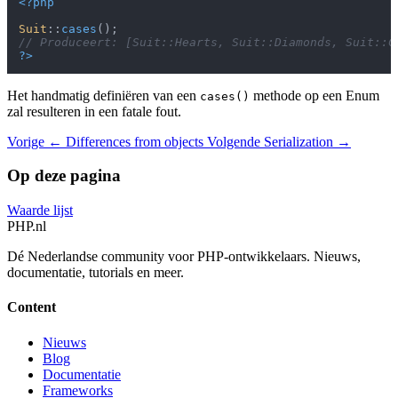
<?php
Suit
::
cases
// Produceert: [Suit::Hearts, Suit::Diamonds, Suit::C
?>
Het handmatig definiëren van een
methode op een Enum
cases()
zal resulteren in een fatale fout.
Vorige
← Differences from objects
Volgende
Serialization →
Op deze pagina
Waarde lijst
PHP
.nl
Dé Nederlandse community voor PHP-ontwikkelaars. Nieuws,
documentatie, tutorials en meer.
Content
Nieuws
Blog
Documentatie
Frameworks