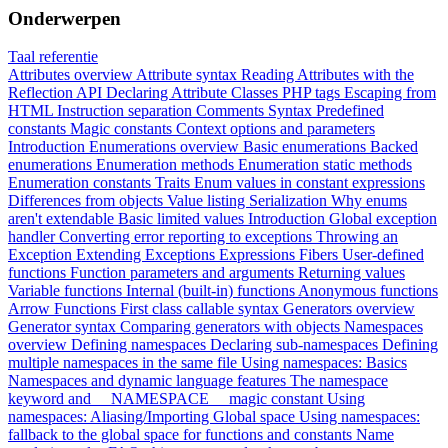
Onderwerpen
Taal referentie
Attributes overview
Attribute syntax
Reading Attributes with the
Reflection API
Declaring Attribute Classes
PHP tags
Escaping from
HTML
Instruction separation
Comments
Syntax
Predefined
constants
Magic constants
Context options and parameters
Introduction
Enumerations overview
Basic enumerations
Backed
enumerations
Enumeration methods
Enumeration static methods
Enumeration constants
Traits
Enum values in constant expressions
Differences from objects
Value listing
Serialization
Why enums
aren't extendable
Basic limited values
Introduction
Global exception
handler
Converting error reporting to exceptions
Throwing an
Exception
Extending Exceptions
Expressions
Fibers
User-defined
functions
Function parameters and arguments
Returning values
Variable functions
Internal (built-in) functions
Anonymous functions
Arrow Functions
First class callable syntax
Generators overview
Generator syntax
Comparing generators with objects
Namespaces
overview
Defining namespaces
Declaring sub-namespaces
Defining
multiple namespaces in the same file
Using namespaces: Basics
Namespaces and dynamic language features
The namespace
keyword and __NAMESPACE__ magic constant
Using
namespaces: Aliasing/Importing
Global space
Using namespaces:
fallback to the global space for functions and constants
Name