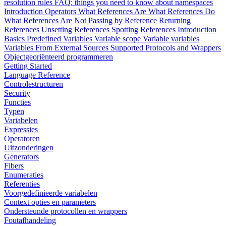
resolution rules
FAQ: things you need to know about namespaces
Introduction
Operators
What References Are
What References Do
What References Are Not
Passing by Reference
Returning
References
Unsetting References
Spotting References
Introduction
Basics
Predefined Variables
Variable scope
Variable variables
Variables From External Sources
Supported Protocols and Wrappers
Objectgeoriënteerd programmeren
Getting Started
Language Reference
Controlestructuren
Security
Functies
Typen
Variabelen
Expressies
Operatoren
Uitzonderingen
Generators
Fibers
Enumeraties
Referenties
Voorgedefinieerde variabelen
Context opties en parameters
Ondersteunde protocollen en wrappers
Foutafhandeling