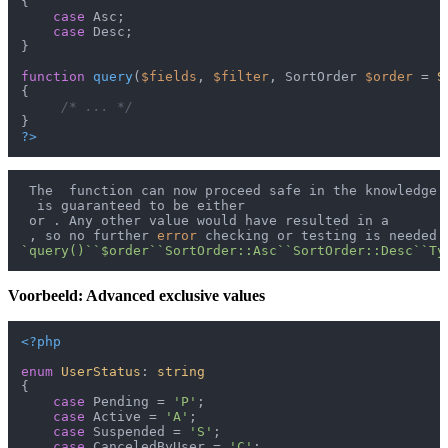
{

case
 Asc;

case
 Desc;

}

function
query
(
$fields
, 
$filter
, SortOrder 
$order
 = 
S
{

/* ... */
?>
 The  function can now proceed safe in the knowledge t
  is guaranteed to be either 

 or . Any other value would have resulted in a

 , so no further 
error
`query()`
`$order`
`SortOrder::Asc`
`SortOrder::Desc`
`Ty
Voorbeeld: Advanced exclusive values
<?php
enum
UserStatus
: 
string
{

case
 Pending = 
'P'
;

case
 Active = 
'A'
;

case
 Suspended = 
'S'
;

case
 CanceledByUser = 
'C'
;
