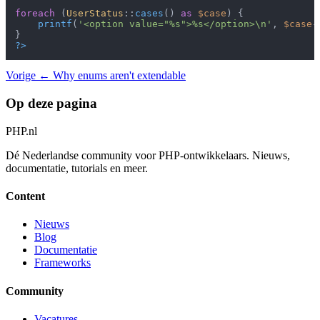
foreach
 (
UserStatus
::
cases
() 
as
$case
) {

printf
(
'<option value="%s">%s</option>\n'
, 
$case
-
?>
Vorige
← Why enums aren't extendable
Op deze pagina
PHP
.nl
Dé Nederlandse community voor PHP-ontwikkelaars. Nieuws,
documentatie, tutorials en meer.
Content
Nieuws
Blog
Documentatie
Frameworks
Community
Vacatures