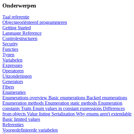
Onderwerpen
Taal referentie
Objectgeoriënteerd programmeren
Getting Started
Language Reference
Controlestructuren
Security
Functies
Typen
Variabelen
Expressies
Operatoren
Uitzonderingen
Generators
Fibers
Enumeraties
Enumerations overview
Basic enumerations
Backed enumerations
Enumeration methods
Enumeration static methods
Enumeration
constants
Traits
Enum values in constant expressions
Differences
from objects
Value listing
Serialization
Why enums aren't extendable
Basic limited values
Referenties
Voorgedefinieerde variabelen