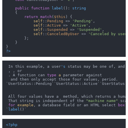
public
function
label
(
): 
string
{

return
match
(
$this
) {

self
::
Pending
 => 
'Pending'
,

self
::
Active
 => 
'Active'
,

self
::
Suspended
 => 
'Suspended'
,

self
::
CanceledByUser
 => 
'Canceled by user
        };

    }

?>
 In this example, a user
's
 status may be one of, and e
 , , or

 . A function can 
type
a
 parameter against

  and then only accept those four values, period.

`UserStatus::Pending``UserStatus::Active``UserStatus:
 All four values have a  method, which returns a human
 That string is independent of the 
"machine name"
 sca
for
example
, a database field or an HTML select 
box
.

`
label
<?php