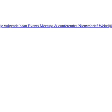
je volgende baan
Events
Meetups & conferenties
Nieuwsbrief
Wekelij