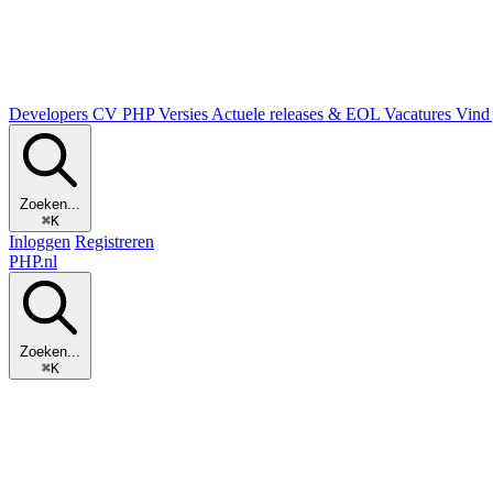
Developers
CV
PHP Versies
Actuele releases & EOL
Vacatures
Vind 
Zoeken...
⌘K
Inloggen
Registreren
PHP
.nl
Zoeken...
⌘K