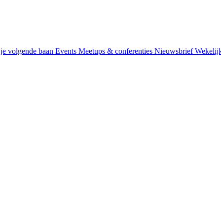
je volgende baan
Events
Meetups & conferenties
Nieuwsbrief
Wekelij