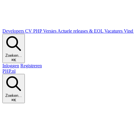
Developers
CV
PHP Versies
Actuele releases & EOL
Vacatures
Vind 
Zoeken...
⌘K
Inloggen
Registreren
PHP
.nl
Zoeken...
⌘K