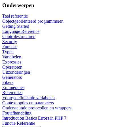
Onderwerpen
Taal referentie
Objectgeoriënteerd programmeren
Getting Started
Language Reference
Controlestructuren
Security
Functies
Typen
Variabelen
Expressies
Operatoren
Uitzonderingen
Generators
Fibers
Enumeraties
Referenties
Voorgedefinieerde variabelen
Context opties en parameters
Ondersteunde protocollen en wrappers
Foutafhandeling
Introduction
Basics
Errors in PHP 7
Functie Referentie