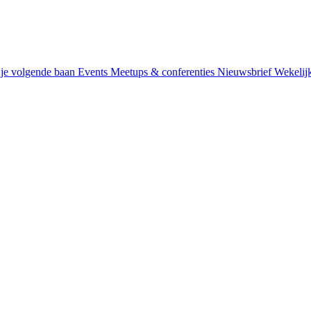
je volgende baan
Events
Meetups & conferenties
Nieuwsbrief
Wekelij