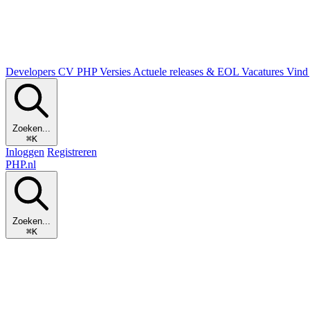
Developers
CV
PHP Versies
Actuele releases & EOL
Vacatures
Vind 
Zoeken...
⌘K
Inloggen
Registreren
PHP
.nl
Zoeken...
⌘K