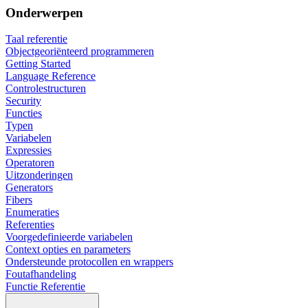
Onderwerpen
Taal referentie
Objectgeoriënteerd programmeren
Getting Started
Language Reference
Controlestructuren
Security
Functies
Typen
Variabelen
Expressies
Operatoren
Uitzonderingen
Generators
Fibers
Enumeraties
Referenties
Voorgedefinieerde variabelen
Context opties en parameters
Ondersteunde protocollen en wrappers
Foutafhandeling
Functie Referentie