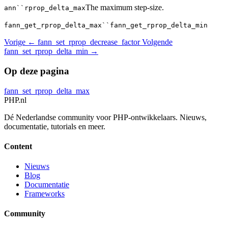
The maximum step-size.
ann``rprop_delta_max
fann_get_rprop_delta_max``fann_get_rprop_delta_min
Vorige
← fann_set_rprop_decrease_factor
Volgende
fann_set_rprop_delta_min →
Op deze pagina
fann_set_rprop_delta_max
PHP
.nl
Dé Nederlandse community voor PHP-ontwikkelaars. Nieuws,
documentatie, tutorials en meer.
Content
Nieuws
Blog
Documentatie
Frameworks
Community