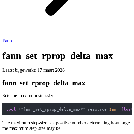
Fann
fann_set_rprop_delta_max
Laatst bijgewerkt:
17 maart 2026
fann_set_rprop_delta_max
Sets the maximum step-size
bool
 **fann_set_rprop_delta_max** resource 
$ann
float
The maximum step-size is a positive number determining how large
the maximum step-size may be.