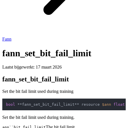
Fann
fann_set_bit_fail_limit
Laatst bijgewerkt:
17 maart 2026
fann_set_bit_fail_limit
Set the bit fail limit used during training
bool
 **fann_set_bit_fail_limit** resource 
$ann
float
Set the bit fail limit used during training.
The bit fail limit.
ann``bit_fail_limit