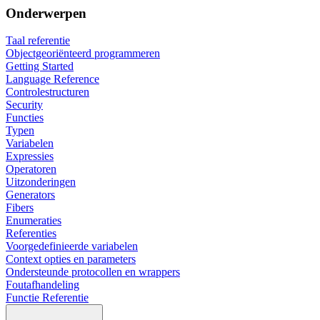
Onderwerpen
Taal referentie
Objectgeoriënteerd programmeren
Getting Started
Language Reference
Controlestructuren
Security
Functies
Typen
Variabelen
Expressies
Operatoren
Uitzonderingen
Generators
Fibers
Enumeraties
Referenties
Voorgedefinieerde variabelen
Context opties en parameters
Ondersteunde protocollen en wrappers
Foutafhandeling
Functie Referentie