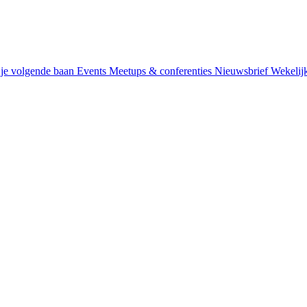
je volgende baan
Events
Meetups & conferenties
Nieuwsbrief
Wekelij