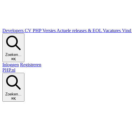
Developers
CV
PHP Versies
Actuele releases & EOL
Vacatures
Vind 
Zoeken...
⌘K
Inloggen
Registreren
PHP
.nl
Zoeken...
⌘K