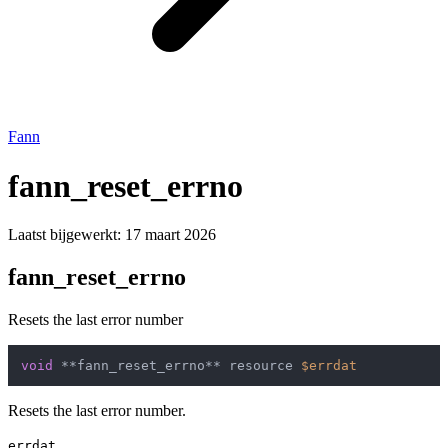
Fann
fann_reset_errno
Laatst bijgewerkt:
17 maart 2026
fann_reset_errno
Resets the last error number
void
 **fann_reset_errno** resource 
$errdat
Resets the last error number.
errdat