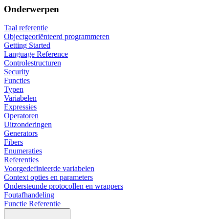
Onderwerpen
Taal referentie
Objectgeoriënteerd programmeren
Getting Started
Language Reference
Controlestructuren
Security
Functies
Typen
Variabelen
Expressies
Operatoren
Uitzonderingen
Generators
Fibers
Enumeraties
Referenties
Voorgedefinieerde variabelen
Context opties en parameters
Ondersteunde protocollen en wrappers
Foutafhandeling
Functie Referentie