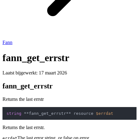
Fann
fann_get_errstr
Laatst bijgewerkt:
17 maart 2026
fann_get_errstr
Returns the last errstr
string
 **fann_get_errstr** resource 
$errdat
Returns the last errstr.
The last error string, or false on error.
errdat