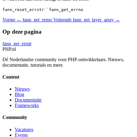
fann_reset_errstr``fann_get_errno
Vorige
← fann_get_errno
Volgende
fann_get_layer_array →
Op deze pagina
fann_get_errstr
PHP
.nl
Dé Nederlandse community voor PHP-ontwikkelaars. Nieuws,
documentatie, tutorials en meer.
Content
Nieuws
Blog
Documentatie
Frameworks
Community
Vacatures
Events