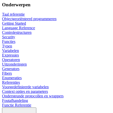
Onderwerpen
Taal referentie
Objectgeoriënteerd programmeren
Getting Started
Language Reference
Controlestructuren
Security
Functies
Typen
Variabelen
Expressies
Operatoren
Uitzonderingen
Generators
Fibers
Enumeraties
Referenties
Voorgedefinieerde variabelen
Context opties en parameters
Ondersteunde protocollen en wrappers
Foutafhandeling
Functie Referentie