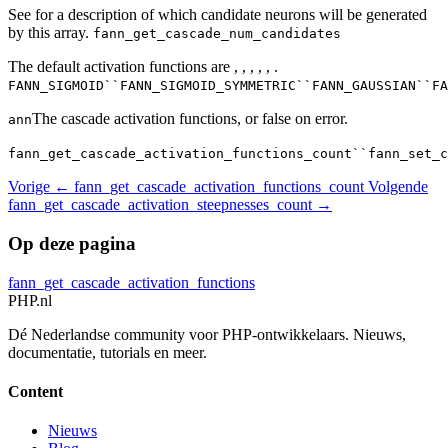
See for a description of which candidate neurons will be generated
by this array.
fann_get_cascade_num_candidates
The default activation functions are , , , , , .
FANN_SIGMOID``FANN_SIGMOID_SYMMETRIC``FANN_GAUSSIAN``FA
The cascade activation functions, or false on error.
ann
fann_get_cascade_activation_functions_count``fann_set_c
Vorige
← fann_get_cascade_activation_functions_count
Volgende
fann_get_cascade_activation_steepnesses_count →
Op deze pagina
fann_get_cascade_activation_functions
PHP
.nl
Dé Nederlandse community voor PHP-ontwikkelaars. Nieuws,
documentatie, tutorials en meer.
Content
Nieuws