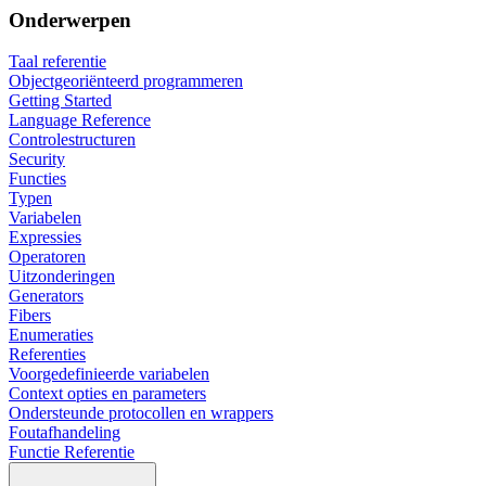
Onderwerpen
Taal referentie
Objectgeoriënteerd programmeren
Getting Started
Language Reference
Controlestructuren
Security
Functies
Typen
Variabelen
Expressies
Operatoren
Uitzonderingen
Generators
Fibers
Enumeraties
Referenties
Voorgedefinieerde variabelen
Context opties en parameters
Ondersteunde protocollen en wrappers
Foutafhandeling
Functie Referentie