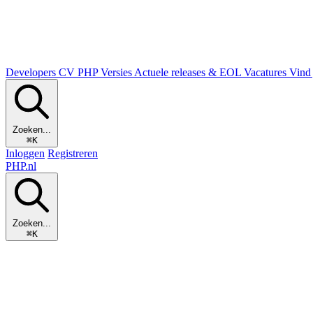
Developers
CV
PHP Versies
Actuele releases & EOL
Vacatures
Vind 
Zoeken...
⌘K
Inloggen
Registreren
PHP
.nl
Zoeken...
⌘K