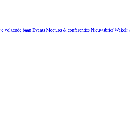
je volgende baan
Events
Meetups & conferenties
Nieuwsbrief
Wekelij