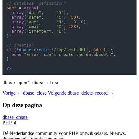
// database "definition"
$def
 = 
array
(

array
(
"date"
,     
"D"
),

array
(
"name"
,     
"C"
,  
50
),

array
(
"age"
,      
"N"
,   
3
, 
0
),

array
(
"email"
,    
"C"
, 
128
),

array
(
"ismember"
, 
"L"
)

);

// creation
if
 (!
dbase_create
(
'/tmp/test.dbf'
, 
$def
)) {

echo
"Error, can't create the database\n"
;

}

?>
dbase_open``dbase_close
Vorige
← dbase_close
Volgende
dbase_delete_record →
Op deze pagina
dbase_create
PHP
.nl
Dé Nederlandse community voor PHP-ontwikkelaars. Nieuws,
documentatie, tutorials en meer.