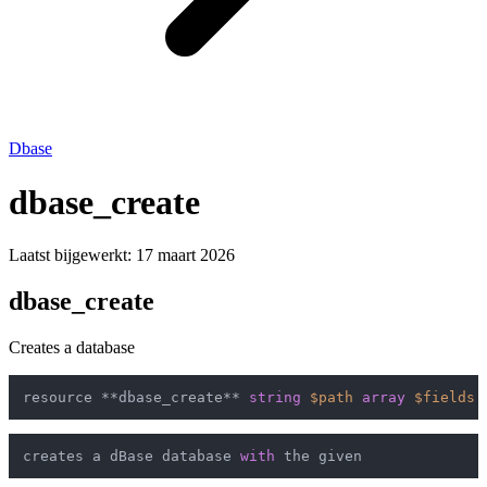
Dbase
dbase_create
Laatst bijgewerkt:
17 maart 2026
dbase_create
Creates a database
resource **dbase_create** 
string
$path
array
$fields
creates a dBase database 
with