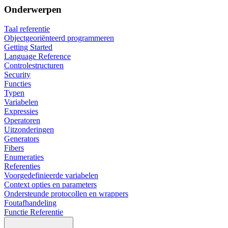
Onderwerpen
Taal referentie
Objectgeoriënteerd programmeren
Getting Started
Language Reference
Controlestructuren
Security
Functies
Typen
Variabelen
Expressies
Operatoren
Uitzonderingen
Generators
Fibers
Enumeraties
Referenties
Voorgedefinieerde variabelen
Context opties en parameters
Ondersteunde protocollen en wrappers
Foutafhandeling
Functie Referentie