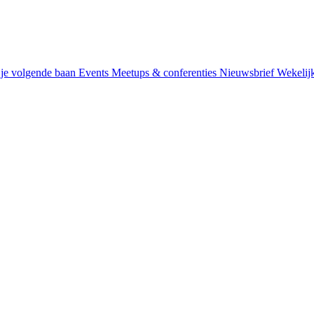
je volgende baan
Events
Meetups & conferenties
Nieuwsbrief
Wekelij