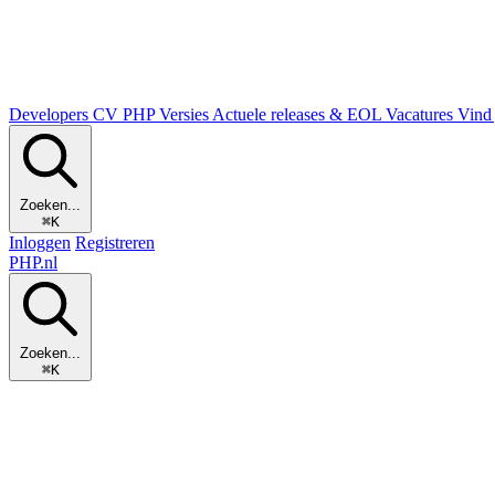
Developers
CV
PHP Versies
Actuele releases & EOL
Vacatures
Vind 
Zoeken...
⌘K
Inloggen
Registreren
PHP
.nl
Zoeken...
⌘K