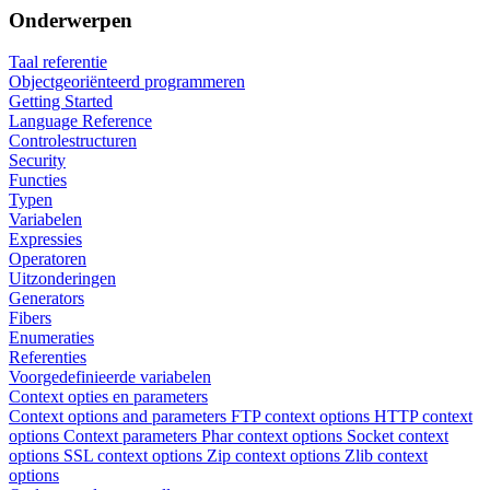
Onderwerpen
Taal referentie
Objectgeoriënteerd programmeren
Getting Started
Language Reference
Controlestructuren
Security
Functies
Typen
Variabelen
Expressies
Operatoren
Uitzonderingen
Generators
Fibers
Enumeraties
Referenties
Voorgedefinieerde variabelen
Context opties en parameters
Context options and parameters
FTP context options
HTTP context
options
Context parameters
Phar context options
Socket context
options
SSL context options
Zip context options
Zlib context
options