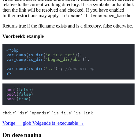
relative to the current working directory. If is a symbolic or hard link
then the link will be resolved and checked. If you have enabled
further restrictions may apply.
open_basedir
filename``filename
Returns true if the filename exists and is a directory, false otherwise.
Voorbeeld: example
<?php
var_dump
(
is_dir
(
'a_file.txt'
var_dump
(
is_dir
(
'bogus_dir/abc'
));

var_dump
(
is_dir
(
'..'
)); 
//one dir up
?>
bool
(
false
bool
(
false
bool
(
true
chdir``dir``opendir``is_file``is_link
Vorige
← glob
Volgende
is_executable →
Op deze pagina