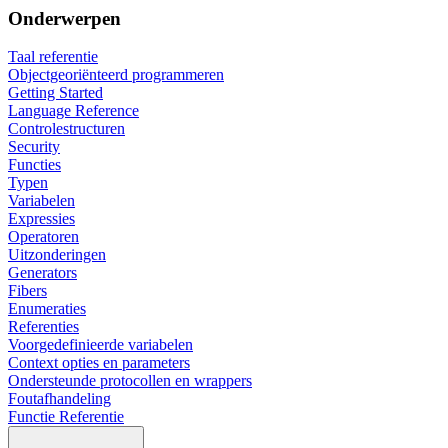
Onderwerpen
Taal referentie
Objectgeoriënteerd programmeren
Getting Started
Language Reference
Controlestructuren
Security
Functies
Typen
Variabelen
Expressies
Operatoren
Uitzonderingen
Generators
Fibers
Enumeraties
Referenties
Voorgedefinieerde variabelen
Context opties en parameters
Ondersteunde protocollen en wrappers
Foutafhandeling
Functie Referentie