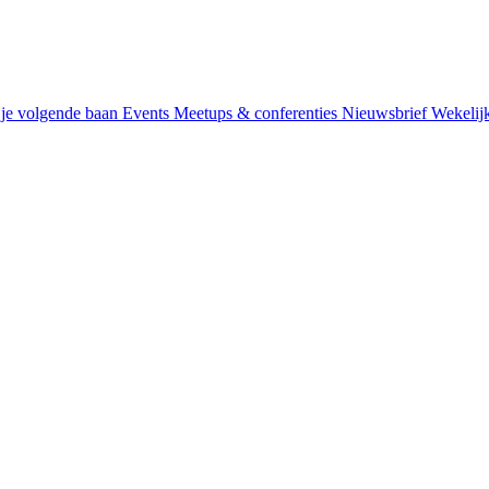
je volgende baan
Events
Meetups & conferenties
Nieuwsbrief
Wekelij