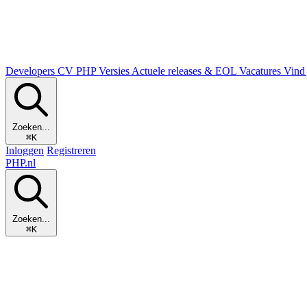
Developers
CV
PHP Versies
Actuele releases & EOL
Vacatures
Vind 
Zoeken...
⌘K
Inloggen
Registreren
PHP
.nl
Zoeken...
⌘K