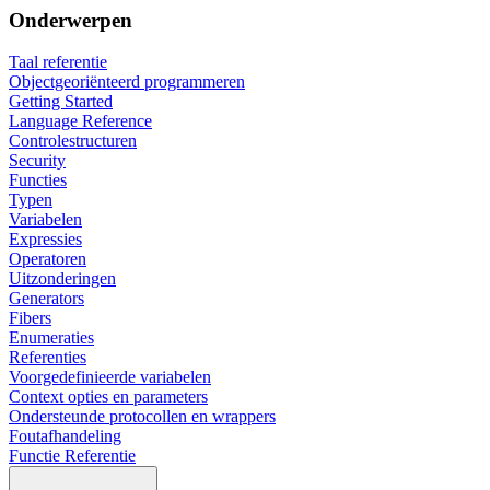
Onderwerpen
Taal referentie
Objectgeoriënteerd programmeren
Getting Started
Language Reference
Controlestructuren
Security
Functies
Typen
Variabelen
Expressies
Operatoren
Uitzonderingen
Generators
Fibers
Enumeraties
Referenties
Voorgedefinieerde variabelen
Context opties en parameters
Ondersteunde protocollen en wrappers
Foutafhandeling
Functie Referentie