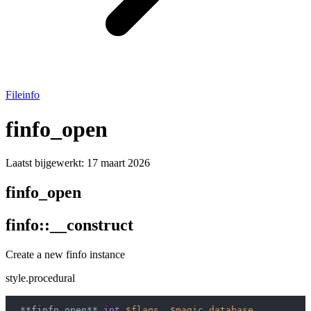
Fileinfo
finfo_open
Laatst bijgewerkt:
17 maart 2026
finfo_open
finfo::__construct
Create a new finfo instance
style.procedural
 **finfo_open** 
int
$flags
$magic_database