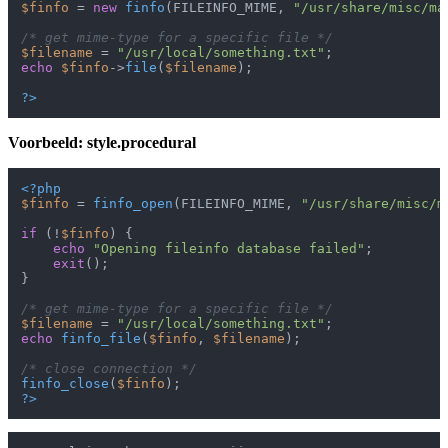
$finfo
 = 
new
finfo
(FILEINFO_MIME, 
"/usr/share/misc/ma
/* get mime-type for a specific file */
$filename
 = 
"/usr/local/something.txt"
echo
$finfo
->
file
(
$filename
);

?>
Voorbeeld: style.procedural
<?php
$finfo
 = 
finfo_open
(FILEINFO_MIME, 
"/usr/share/misc/m
if
 (!
$finfo
) {

echo
"Opening fileinfo database failed"
;

exit
();

}

/* get mime-type for a specific file */
$filename
 = 
"/usr/local/something.txt"
echo
finfo_file
(
$finfo
, 
$filename
);

/* close connection */
finfo_close
(
$finfo
?>