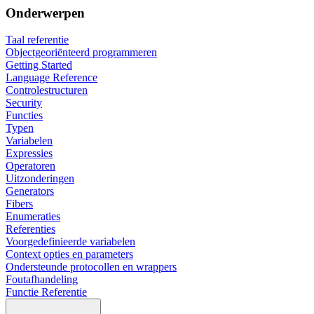
Onderwerpen
Taal referentie
Objectgeoriënteerd programmeren
Getting Started
Language Reference
Controlestructuren
Security
Functies
Typen
Variabelen
Expressies
Operatoren
Uitzonderingen
Generators
Fibers
Enumeraties
Referenties
Voorgedefinieerde variabelen
Context opties en parameters
Ondersteunde protocollen en wrappers
Foutafhandeling
Functie Referentie