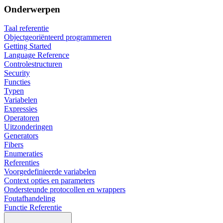
Onderwerpen
Taal referentie
Objectgeoriënteerd programmeren
Getting Started
Language Reference
Controlestructuren
Security
Functies
Typen
Variabelen
Expressies
Operatoren
Uitzonderingen
Generators
Fibers
Enumeraties
Referenties
Voorgedefinieerde variabelen
Context opties en parameters
Ondersteunde protocollen en wrappers
Foutafhandeling
Functie Referentie