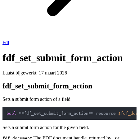
Fdf
fdf_set_submit_form_action
Laatst bijgewerkt:
17 maart 2026
fdf_set_submit_form_action
Sets a submit form action of a field
bool
 **fdf_set_submit_form_action** resource 
$fdf_doc
Sets a submit form action for the given field.
The FDF document handle, returned by , or .
fdf_document