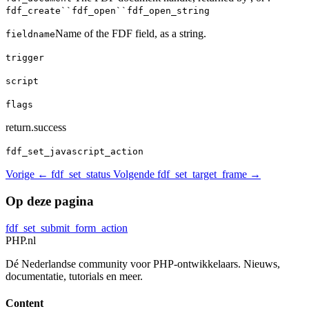
fdf_create``fdf_open``fdf_open_string
Name of the FDF field, as a string.
fieldname
trigger
script
flags
return.success
fdf_set_javascript_action
Vorige
← fdf_set_status
Volgende
fdf_set_target_frame →
Op deze pagina
fdf_set_submit_form_action
PHP
.nl
Dé Nederlandse community voor PHP-ontwikkelaars. Nieuws,
documentatie, tutorials en meer.
Content