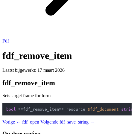
Fdf
fdf_remove_item
Laatst bijgewerkt:
17 maart 2026
fdf_remove_item
Sets target frame for form
bool
 **fdf_remove_item** resource 
$fdf_document
strin
Vorige
← fdf_open
Volgende
fdf_save_string →
Op deze pagina