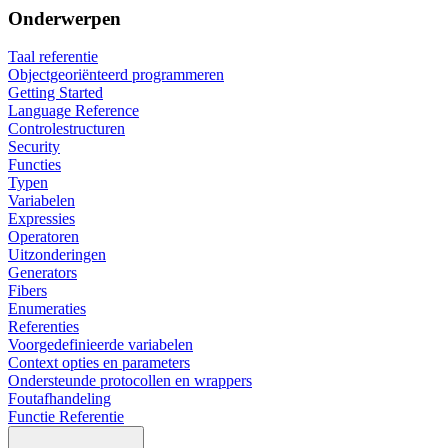
Onderwerpen
Taal referentie
Objectgeoriënteerd programmeren
Getting Started
Language Reference
Controlestructuren
Security
Functies
Typen
Variabelen
Expressies
Operatoren
Uitzonderingen
Generators
Fibers
Enumeraties
Referenties
Voorgedefinieerde variabelen
Context opties en parameters
Ondersteunde protocollen en wrappers
Foutafhandeling
Functie Referentie