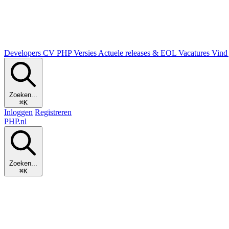
Developers
CV
PHP Versies
Actuele releases & EOL
Vacatures
Vind 
Zoeken...
⌘K
Inloggen
Registreren
PHP
.nl
Zoeken...
⌘K