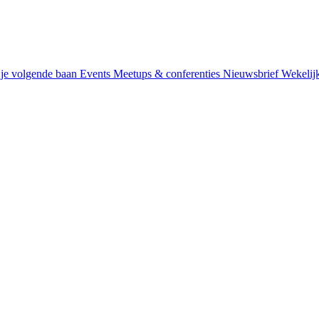
je volgende baan
Events
Meetups & conferenties
Nieuwsbrief
Wekelij