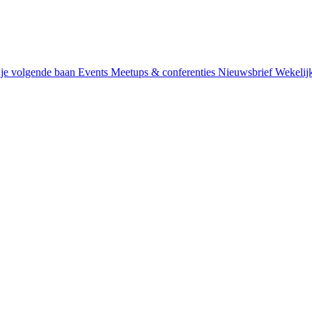
je volgende baan
Events
Meetups & conferenties
Nieuwsbrief
Wekelij