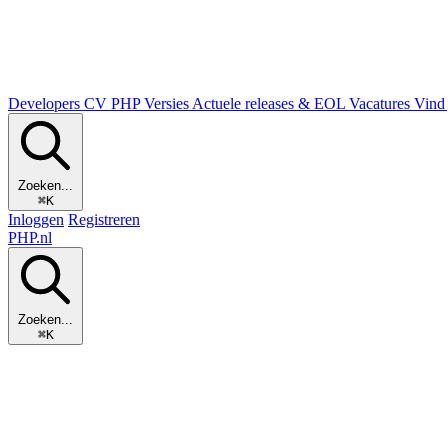
Developers
CV
PHP Versies
Actuele releases & EOL
Vacatures
Vind 
Zoeken...
⌘K
Inloggen
Registreren
PHP
.nl
Zoeken...
⌘K