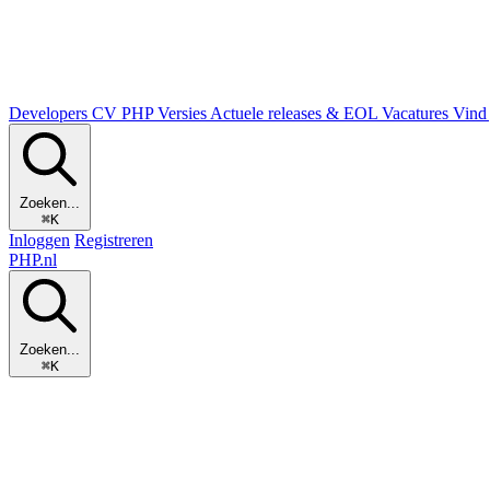
Developers
CV
PHP Versies
Actuele releases & EOL
Vacatures
Vind 
Zoeken...
⌘K
Inloggen
Registreren
PHP
.nl
Zoeken...
⌘K