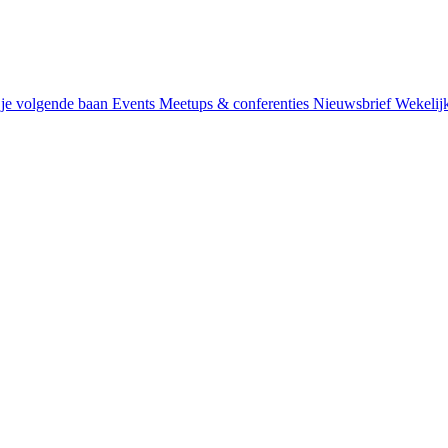
je volgende baan
Events
Meetups & conferenties
Nieuwsbrief
Wekelij