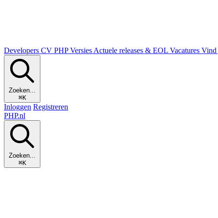
Developers
CV
PHP Versies
Actuele releases & EOL
Vacatures
Vind 
Zoeken...
⌘K
Inloggen
Registreren
PHP
.nl
Zoeken...
⌘K