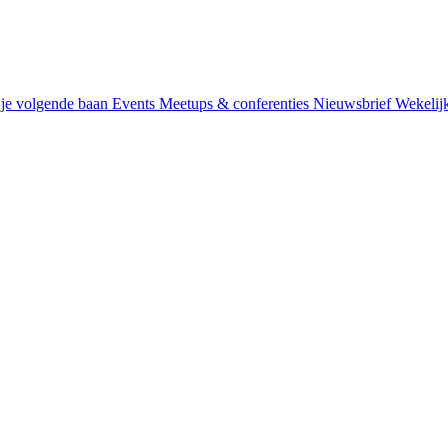
je volgende baan
Events
Meetups & conferenties
Nieuwsbrief
Wekelij