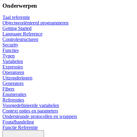
Onderwerpen
Taal referentie
Objectgeoriënteerd programmeren
Getting Started
Language Reference
Controlestructuren
Security
Functies
Typen
Variabelen
Expressies
Operatoren
Uitzonderingen
Generators
Fibers
Enumeraties
Referenties
Voorgedefinieerde variabelen
Context opties en parameters
Ondersteunde protocollen en wrappers
Foutafhandeling
Functie Referentie