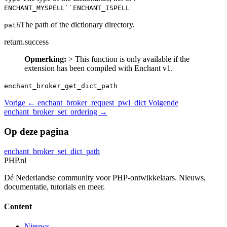
ENCHANT_MYSPELL``ENCHANT_ISPELL
The path of the dictionary directory.
path
return.success
Opmerking:
> This function is only available if the
extension has been compiled with Enchant v1.
enchant_broker_get_dict_path
Vorige
← enchant_broker_request_pwl_dict
Volgende
enchant_broker_set_ordering →
Op deze pagina
enchant_broker_set_dict_path
PHP
.nl
Dé Nederlandse community voor PHP-ontwikkelaars. Nieuws,
documentatie, tutorials en meer.
Content
Nieuws