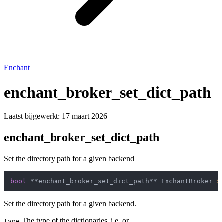
Enchant
enchant_broker_set_dict_path
Laatst bijgewerkt:
17 maart 2026
enchant_broker_set_dict_path
Set the directory path for a given backend
bool
 **enchant_broker_set_dict_path** EnchantBroker 
$
Set the directory path for a given backend.
The type of the dictionaries, i.e. or .
type