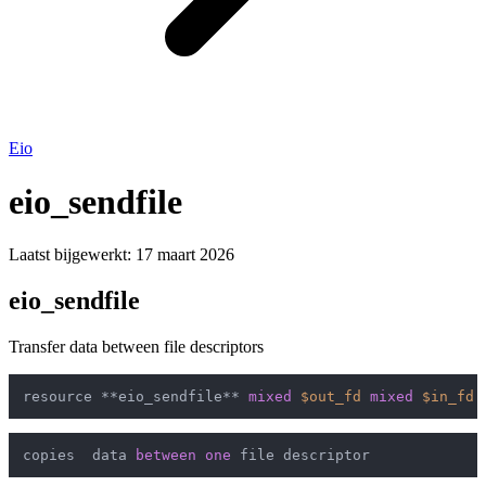
Eio
eio_sendfile
Laatst bijgewerkt:
17 maart 2026
eio_sendfile
Transfer data between file descriptors
resource **eio_sendfile** 
mixed
$out_fd
mixed
$in_fd
copies  data 
between
one