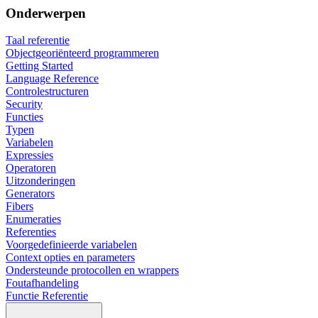
Onderwerpen
Taal referentie
Objectgeoriënteerd programmeren
Getting Started
Language Reference
Controlestructuren
Security
Functies
Typen
Variabelen
Expressies
Operatoren
Uitzonderingen
Generators
Fibers
Enumeraties
Referenties
Voorgedefinieerde variabelen
Context opties en parameters
Ondersteunde protocollen en wrappers
Foutafhandeling
Functie Referentie