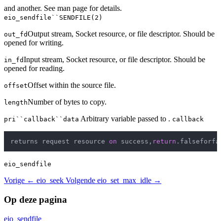
and another. See man page for details.
eio_sendfile``SENDFILE(2)
Output stream, Socket resource, or file descriptor. Should be
out_fd
opened for writing.
Input stream, Socket resource, or file descriptor. Should be
in_fd
opened for reading.
Offset within the source file.
offset
Number of bytes to copy.
length
Arbitrary variable passed to .
pri``callback``data
callback
returns request resource 
on
 success,
return
eio_sendfile
Vorige
← eio_seek
Volgende
eio_set_max_idle →
Op deze pagina
eio_sendfile