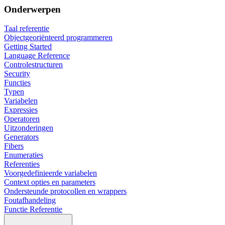
Onderwerpen
Taal referentie
Objectgeoriënteerd programmeren
Getting Started
Language Reference
Controlestructuren
Security
Functies
Typen
Variabelen
Expressies
Operatoren
Uitzonderingen
Generators
Fibers
Enumeraties
Referenties
Voorgedefinieerde variabelen
Context opties en parameters
Ondersteunde protocollen en wrappers
Foutafhandeling
Functie Referentie