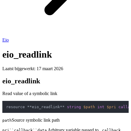
Eio
eio_readlink
Laatst bijgewerkt:
17 maart 2026
eio_readlink
Read value of a symbolic link
resource **eio_readlink** 
string
$path
int
$pri
calla
Source symbolic link path
path
Arbitrary variable passed to .
pri``callback``data
callback