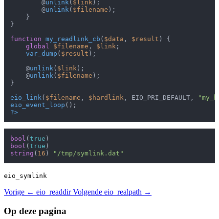
        @
unlink
(
$link
);

        @
unlink
(
$filename
);

    }

}

function
my_readlink_cb
(
$data
, 
$result
) 
{

global
$filename
, 
$link
;

var_dump
(
$result
);

    @
unlink
(
$link
);

    @
unlink
(
$filename
);

}

eio_link
(
$filename
, 
$hardlink
, EIO_PRI_DEFAULT, 
"my_h
eio_event_loop
?>
bool
(
true
bool
(
true
string
(
16
) 
"/tmp/symlink.dat"
eio_symlink
Vorige
← eio_readdir
Volgende
eio_realpath →
Op deze pagina