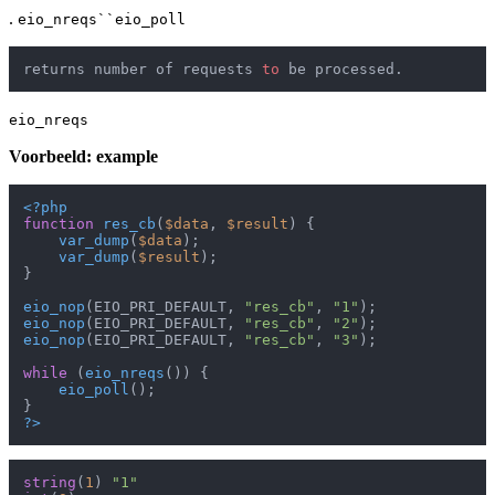
.
eio_nreqs``eio_poll
returns number of requests 
to
eio_nreqs
Voorbeeld: example
<?php
function
res_cb
(
$data
, 
$result
) 
{

var_dump
(
$data
);

var_dump
(
$result
);

}

eio_nop
(EIO_PRI_DEFAULT, 
"res_cb"
, 
"1"
eio_nop
(EIO_PRI_DEFAULT, 
"res_cb"
, 
"2"
eio_nop
(EIO_PRI_DEFAULT, 
"res_cb"
, 
"3"
);

while
 (
eio_nreqs
()) {

eio_poll
();

?>
string
(
1
) 
"1"