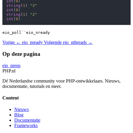
int
(
0
string
(
1
) 
"3"
int
(
0
string
(
1
) 
"2"
int
(
0
eio_poll``eio_nready
Vorige
← eio_nready
Volgende
eio_nthreads →
Op deze pagina
eio_nreqs
PHP
.nl
Dé Nederlandse community voor PHP-ontwikkelaars. Nieuws,
documentatie, tutorials en meer.
Content
Nieuws
Blog
Documentatie
Frameworks