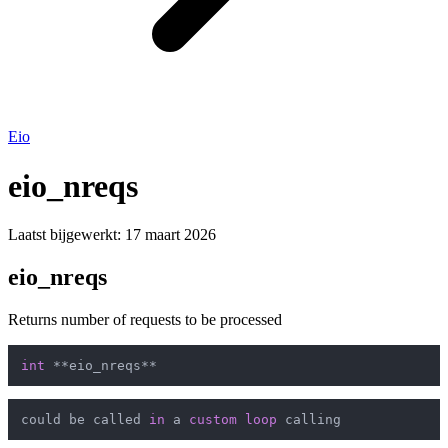
Eio
eio_nreqs
Laatst bijgewerkt:
17 maart 2026
eio_nreqs
Returns number of requests to be processed
int
could be called 
in
 a 
custom
loop