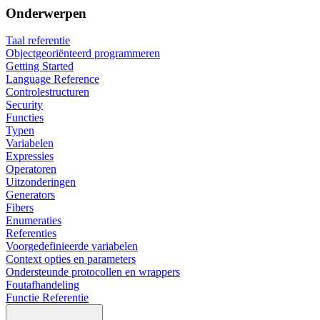
Onderwerpen
Taal referentie
Objectgeoriënteerd programmeren
Getting Started
Language Reference
Controlestructuren
Security
Functies
Typen
Variabelen
Expressies
Operatoren
Uitzonderingen
Generators
Fibers
Enumeraties
Referenties
Voorgedefinieerde variabelen
Context opties en parameters
Ondersteunde protocollen en wrappers
Foutafhandeling
Functie Referentie