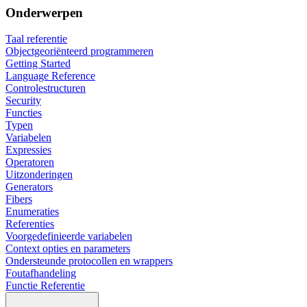
Onderwerpen
Taal referentie
Objectgeoriënteerd programmeren
Getting Started
Language Reference
Controlestructuren
Security
Functies
Typen
Variabelen
Expressies
Operatoren
Uitzonderingen
Generators
Fibers
Enumeraties
Referenties
Voorgedefinieerde variabelen
Context opties en parameters
Ondersteunde protocollen en wrappers
Foutafhandeling
Functie Referentie