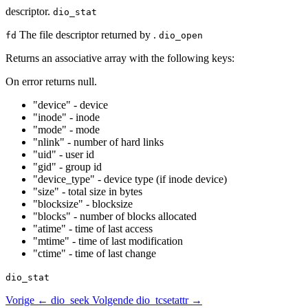
descriptor.
dio_stat
The file descriptor returned by .
fd
dio_open
Returns an associative array with the following keys:
On error returns null.
"device" - device
"inode" - inode
"mode" - mode
"nlink" - number of hard links
"uid" - user id
"gid" - group id
"device_type" - device type (if inode device)
"size" - total size in bytes
"blocksize" - blocksize
"blocks" - number of blocks allocated
"atime" - time of last access
"mtime" - time of last modification
"ctime" - time of last change
dio_stat
Vorige
← dio_seek
Volgende
dio_tcsetattr →