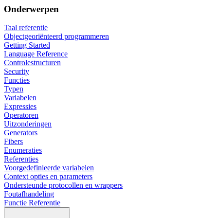
Onderwerpen
Taal referentie
Objectgeoriënteerd programmeren
Getting Started
Language Reference
Controlestructuren
Security
Functies
Typen
Variabelen
Expressies
Operatoren
Uitzonderingen
Generators
Fibers
Enumeraties
Referenties
Voorgedefinieerde variabelen
Context opties en parameters
Ondersteunde protocollen en wrappers
Foutafhandeling
Functie Referentie