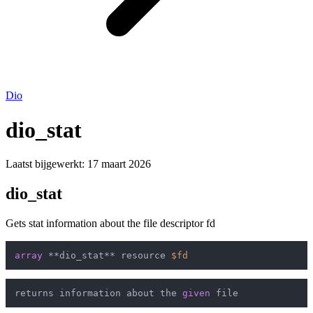
Dio
dio_stat
Laatst bijgewerkt:
17 maart 2026
dio_stat
Gets stat information about the file descriptor fd
array
 **dio_stat** resource 
$fd
returns information about the 
given