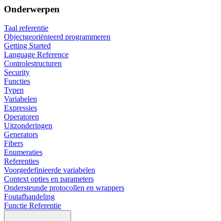
Onderwerpen
Taal referentie
Objectgeoriënteerd programmeren
Getting Started
Language Reference
Controlestructuren
Security
Functies
Typen
Variabelen
Expressies
Operatoren
Uitzonderingen
Generators
Fibers
Enumeraties
Referenties
Voorgedefinieerde variabelen
Context opties en parameters
Ondersteunde protocollen en wrappers
Foutafhandeling
Functie Referentie