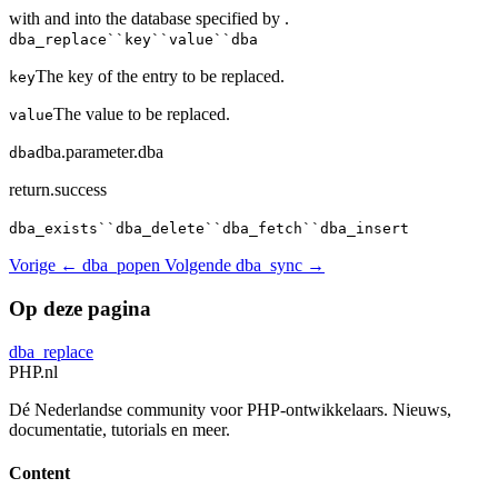
with and into the database specified by .
dba_replace``key``value``dba
The key of the entry to be replaced.
key
The value to be replaced.
value
dba.parameter.dba
dba
return.success
dba_exists``dba_delete``dba_fetch``dba_insert
Vorige
← dba_popen
Volgende
dba_sync →
Op deze pagina
dba_replace
PHP
.nl
Dé Nederlandse community voor PHP-ontwikkelaars. Nieuws,
documentatie, tutorials en meer.
Content