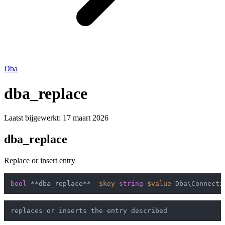
Dba
dba_replace
Laatst bijgewerkt:
17 maart 2026
dba_replace
Replace or insert entry
bool
 **dba_replace**  
$key
string
$value
 Dba\Connecti