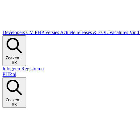
Developers
CV
PHP Versies
Actuele releases & EOL
Vacatures
Vind 
Zoeken...
⌘K
Inloggen
Registreren
PHP
.nl
Zoeken...
⌘K