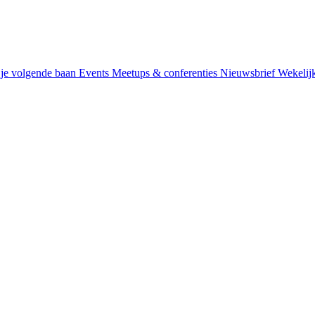
je volgende baan
Events
Meetups & conferenties
Nieuwsbrief
Wekelij