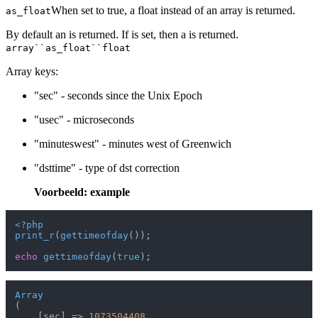
When set to true, a float instead of an array is returned.
as_float
By default an is returned. If is set, then a is returned.
array``as_float``float
Array keys:
"sec" - seconds since the Unix Epoch
"usec" - microseconds
"minuteswest" - minutes west of Greenwich
"dsttime" - type of dst correction
Voorbeeld: example
<?php
print_r
(
gettimeofday
());

echo
gettimeofday
(
true
Array
(

    [sec] => 
1073504408