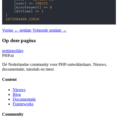
    [usec] => 
238215
    [minuteswest] => 
0
    [dsttime] => 
1
1073504408.23910
Vorige
← getdate
Volgende
gmdate →
Op deze pagina
gettimeofday
PHP
.nl
Dé Nederlandse community voor PHP-ontwikkelaars. Nieuws,
documentatie, tutorials en meer.
Content
Nieuws
Blog
Documentatie
Frameworks
Community