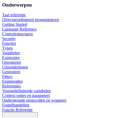
Onderwerpen
Taal referentie
Objectgeoriënteerd programmeren
Getting Started
Language Reference
Controlestructuren
Security
Functies
Typen
Variabelen
Expressies
Operatoren
Uitzonderingen
Generators
Fibers
Enumeraties
Referenties
Voorgedefinieerde variabelen
Context opties en parameters
Ondersteunde protocollen en wrappers
Foutafhandeling
Functie Referentie