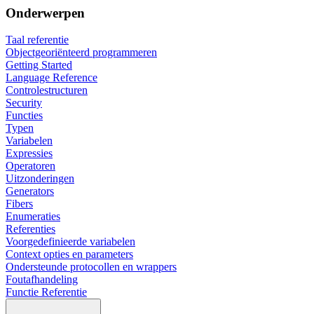
Onderwerpen
Taal referentie
Objectgeoriënteerd programmeren
Getting Started
Language Reference
Controlestructuren
Security
Functies
Typen
Variabelen
Expressies
Operatoren
Uitzonderingen
Generators
Fibers
Enumeraties
Referenties
Voorgedefinieerde variabelen
Context opties en parameters
Ondersteunde protocollen en wrappers
Foutafhandeling
Functie Referentie