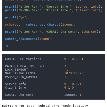
printf
(
"%-30s %s\n"
, 
"Server Info:"
, 
$server_info
printf
(
"%-30s %s\n"
, 
"Client Info:"
, 
$client_info
);

printf
(
"\n"
);

$charset
 = 
cubrid_get_charset
(
$conn
);

printf
(
"%-30s %s\n"
, 
"CUBRID Charset:"
, 
$charset
);

cubrid_disconnect
(
$conn
);

?>
CUBRID PHP Version:            
9.1
.
0.0001
PARAM_ISOLATION_LEVEL          
3
LOCK_TIMEOUT                   -
1
MAX_STRING_LENGTH              
1073741823
PARAM_AUTO_COMMIT              
1
Server Info:                   
9.1
.
0.0212
Client Info:                   
9.1
.
0
CUBRID Charset:                iso8859-
1
cubrid_error_code``cubrid_error_code_facility