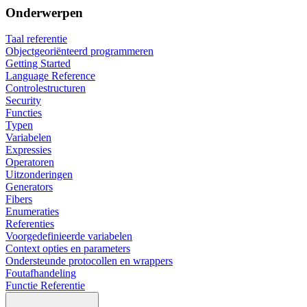
Onderwerpen
Taal referentie
Objectgeoriënteerd programmeren
Getting Started
Language Reference
Controlestructuren
Security
Functies
Typen
Variabelen
Expressies
Operatoren
Uitzonderingen
Generators
Fibers
Enumeraties
Referenties
Voorgedefinieerde variabelen
Context opties en parameters
Ondersteunde protocollen en wrappers
Foutafhandeling
Functie Referentie