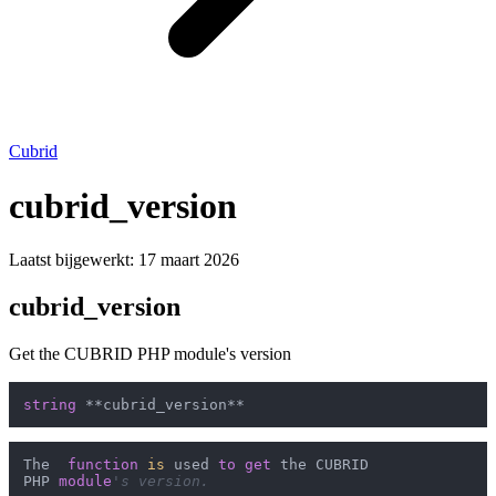
Cubrid
cubrid_version
Laatst bijgewerkt:
17 maart 2026
cubrid_version
Get the CUBRID PHP module's version
string
The  
function
is
 used 
to
get
 the CUBRID

PHP 
module
's version.