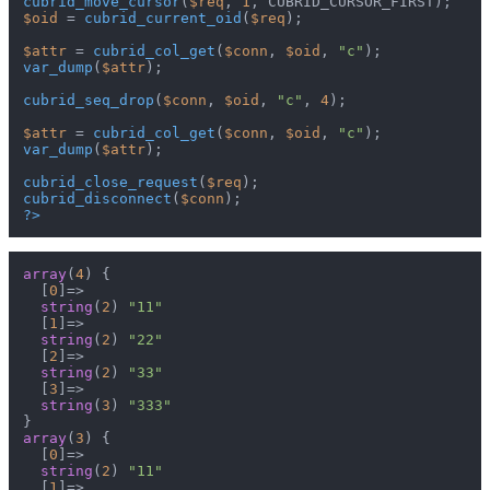
cubrid_move_cursor
(
$req
, 
1
$oid
 = 
cubrid_current_oid
(
$req
);

$attr
 = 
cubrid_col_get
(
$conn
, 
$oid
, 
"c"
var_dump
(
$attr
);

cubrid_seq_drop
(
$conn
, 
$oid
, 
"c"
, 
4
);

$attr
 = 
cubrid_col_get
(
$conn
, 
$oid
, 
"c"
var_dump
(
$attr
);

cubrid_close_request
(
$req
cubrid_disconnect
(
$conn
?>
array
(
4
) {

  [
0
]=>

string
(
2
) 
"11"
  [
1
]=>

string
(
2
) 
"22"
  [
2
]=>

string
(
2
) 
"33"
  [
3
]=>

string
(
3
) 
"333"
array
(
3
) {

  [
0
]=>

string
(
2
) 
"11"
  [
1
]=>
