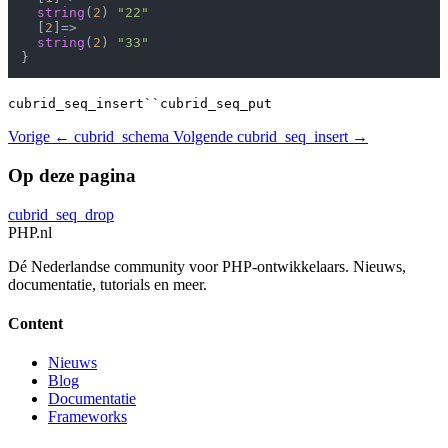
string
(
2
) 
"22"
  [
2
]=>

string
(
2
) 
"33"
cubrid_seq_insert``cubrid_seq_put
Vorige
← cubrid_schema
Volgende
cubrid_seq_insert →
Op deze pagina
cubrid_seq_drop
PHP
.nl
Dé Nederlandse community voor PHP-ontwikkelaars. Nieuws,
documentatie, tutorials en meer.
Content
Nieuws
Blog
Documentatie
Frameworks