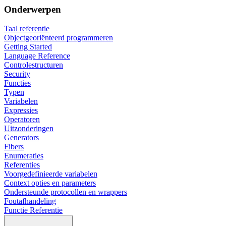
Onderwerpen
Taal referentie
Objectgeoriënteerd programmeren
Getting Started
Language Reference
Controlestructuren
Security
Functies
Typen
Variabelen
Expressies
Operatoren
Uitzonderingen
Generators
Fibers
Enumeraties
Referenties
Voorgedefinieerde variabelen
Context opties en parameters
Ondersteunde protocollen en wrappers
Foutafhandeling
Functie Referentie