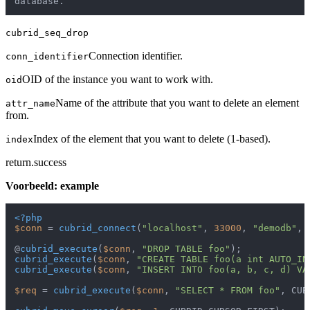
cubrid_seq_drop
Connection identifier.
conn_identifier
OID of the instance you want to work with.
oid
Name of the attribute that you want to delete an element
attr_name
from.
Index of the element that you want to delete (1-based).
index
return.success
Voorbeeld: example
<?php
$conn
 = 
cubrid_connect
(
"localhost"
, 
33000
, 
"demodb"
, 
@
cubrid_execute
(
$conn
, 
"DROP TABLE foo"
cubrid_execute
(
$conn
, 
"CREATE TABLE foo(a int AUTO_IN
cubrid_execute
(
$conn
, 
"INSERT INTO foo(a, b, c, d) VA
$req
 = 
cubrid_execute
(
$conn
, 
"SELECT * FROM foo"
, CUB