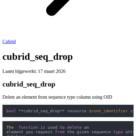
Cubrid
cubrid_seq_drop
Laatst bijgewerkt:
17 maart 2026
cubrid_seq_drop
Delete an element from sequence type column using OID
bool
 **cubrid_seq_drop** resource 
$conn_identifier
st
The
function
 is used to 
delete
 an

element you request 
from
 the given sequence 
type
 attr