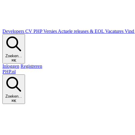
Developers
CV
PHP Versies
Actuele releases & EOL
Vacatures
Vind 
Zoeken...
⌘K
Inloggen
Registreren
PHP
.nl
Zoeken...
⌘K