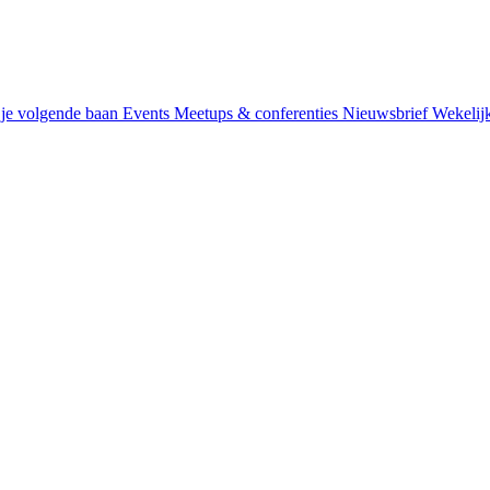
je volgende baan
Events
Meetups & conferenties
Nieuwsbrief
Wekelij