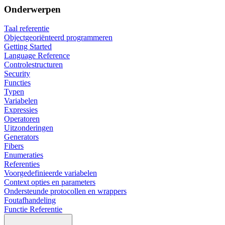
Onderwerpen
Taal referentie
Objectgeoriënteerd programmeren
Getting Started
Language Reference
Controlestructuren
Security
Functies
Typen
Variabelen
Expressies
Operatoren
Uitzonderingen
Generators
Fibers
Enumeraties
Referenties
Voorgedefinieerde variabelen
Context opties en parameters
Ondersteunde protocollen en wrappers
Foutafhandeling
Functie Referentie