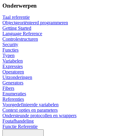
Onderwerpen
Taal referentie
Objectgeoriënteerd programmeren
Getting Started
Language Reference
Controlestructuren
Security
Functies
Typen
Variabelen
Expressies
Operatoren
Uitzonderingen
Generators
Fibers
Enumeraties
Referenties
Voorgedefinieerde variabelen
Context opties en parameters
Ondersteunde protocollen en wrappers
Foutafhandeling
Functie Referentie